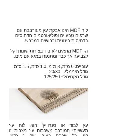
(בצבע
חום)
לוח MDF הינו אבקת עץ מעורבבת עם
שרפים טבעיים ופוליאורטניים הדחוסים
בדחיסות בינונית וכבושים במכבש.
ה- MDF מתאים לעיבוד בצורות שונות וקל
לצביעה אך כבד ומתנפח במגע עם מים.
עוביים: 6 מ"מ, 8 מ"מ, 1.0 ס"מ, 1.5 ס"מ
גודל מינימלי: 20/30
גודל מקסימלי: 125/250
עץ לבוד או סנדוויץ' הוא לוח עץ
תעשייתי המורכב משכבות עץ ניצבות זו
לזו. כל שכבה בעובי של 1 מ"מ.