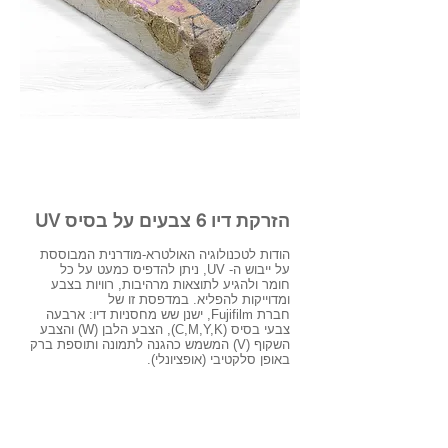
הטכנולוגיה
הזרקת דיו 6 צבעים על בסיס UV
הודות לטכנולוגיה האולטרא-מודרנית המבוססת
על ייבוש ה- UV, ניתן להדפיס כמעט על כל
חומר ולהגיע לתוצאות מרהיבות, רוויות בצבע
ומדוייקות להפליא. במדפסת זו של
חברת Fujifilm, ישנן שש מחסניות דיו: ארבעה
צבעי בסיס (C,M,Y,K), הצבע הלבן (W) והצבע
השקוף (V) המשמש כהגנה לתמונה ותוספת ברק
באופן סלקטיבי (אופציונלי).
בנוסף, טכנולוגיה זו מאפשרת הדפסה בשכבות
של צבע אחת על גבי השניה – דבר המעניק נפח
ומימד נוסף לתמונה שלך כמו גם צבעים עשירים
ורוויים.