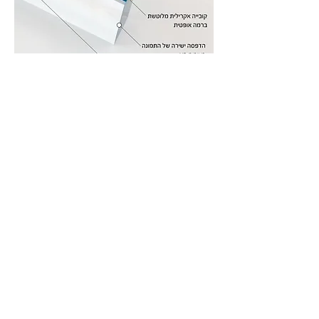
הטכנולוגיה
הזרקת דיו 6 צבעים על בסיס UV
הודות לטכנולוגיה האולטרא-מודרנית המבוססת
על ייבוש ה- UV, ניתן להדפיס כמעט על כל
חומר ולהגיע לתוצאות מרהיבות, רוויות בצבע
ומדוייקות להפליא. במדפסת זו של
חברת Fujifilm, ישנן שש מחסניות דיו: ארבעה
צבעי בסיס (C,M,Y,K), הצבע הלבן (W) והצבע
השקוף (V) המשמש כהגנה לתמונה ותוספת ברק
באופן סלקטיבי (אופציונלי).
בנוסף, טכנולוגיה זו מאפשרת הדפסה בשכבות
של צבע אחת על גבי השניה – דבר המעניק נפח
ומימד נוסף לתמונה שלך כמו גם צבעים עשירים
ורוויים.