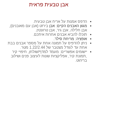
אבן טבעית פראית
הדפס אמנות על אריח אבן טבעית.
מגוון האבנים הקיים: אבן
בירזט (אבן עם מאובנים),
אבן חלילה, אבן גיר, אבן טרוונטין
.
תוכלו להביא אבנים אחרות איתכם.
אופציה: מריחת סילר.
ניתן להדפיס על תמונה אחת על מספר אבנים בבת
אחת עד לגודל מצטבר של 1.22/2.44 מטר
.
יישומים אפשריים: מעמד למדף/שולחן, חיפויי קיר
,תמונת קיר, אפליקציות שונות לעיצוב פנים ושילוב
בריהוט.
אבן
בירזט
עם
מאובנים
אריח
בגודל
20/20
טכניקת
הדפסה:
שכבת
צבע
בלבד
על