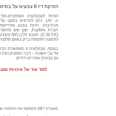
הזרקת דיו 6 צבעים על בסיס UV
הודות לטכנולוגיה האולטרא-מו
ה- UV, ניתן להדפיס כמעט 
מרהיבות, רוויות בצבע ומדוייק
חברת Fujifilm, ישנן ש
לתמונה ותוספת ברק באופן סלקטיבי 
בנוסף, טכנולוגיה זו מאפשרת ה
על גבי השניה – דבר המעניק נפח ו
גם צבעים עשירים ורוויים.
למד עוד על איכויות ומצ
מערכת התלייה
מעבדת SBY מספקת את התמונה שלך מוכנה לתלייה.