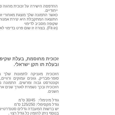
ההדפסה הישירה על זכוכית מהווה פית
ייחודיים.
כאשר התמונה שלך מוצגת מאחורי זכו
שקופה מסביב לדימוי
(Fit-in). בצורה זו שום פרט בדימוי לא יאבד.
שטח הפנים
זכוכית מחוסמת, בעלת שקיפו
ובעלת תו תקן ישראלי.
הזכוכית מעניקה לתמונות שלך מ
סופר-מבריק, גוונים עמוקים ורוויים
וקונטרסט גבוה ומרשים. התמונה 
הזכוכית ובכך נשמרת לאורך שנים א
השנים.
גודל מינימלי: 30/45 ס"מ
גודל מקסימלי: 125/250 ס"מ
יש ברשות המעבדה גדלים סטנדרטיים
בנוסף ניתן להזמין כל גודל רצוי .