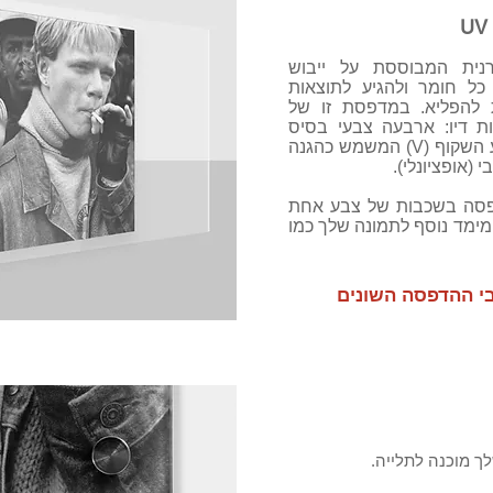
דרנית המבוססת על ייבוש
על כל חומר ולהגיע לתוצאות
ות להפליא. במדפסת זו של
ש מחסניות דיו: ארבעה צבעי בסיס
(C,M,Y,K), הצבע הלבן (W) והצבע השקוף (V) המשמש כהגנה
(אופציונלי).
דפסה בשכבות של צבע אחת
מימד נוסף לתמונה שלך כמו
בי ההדפסה השונים