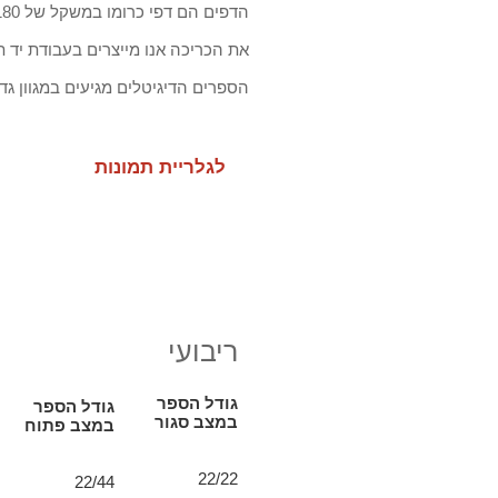
הדפים הם דפי כרומו במשקל של 180 או 150 גרם בגימור מבריק.
את הכריכה אנו מייצרים בעבודת יד ת
הספרים הדיגיטלים מגיעים במגוון גד
לגלריית תמונות
גדלים ופורמטים
ריבועי
גודל הספר
גודל הספר
במצב סגור
במצב פתוח
22/22
22/44