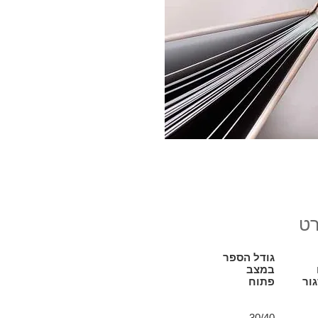
רט
גודל הספר
במצב
ור
פתוח
30/40