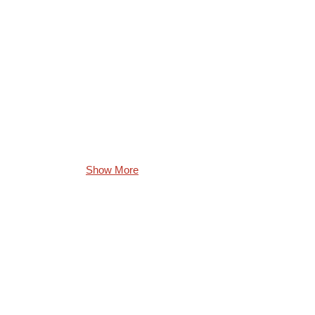
Show More
© 2000 SBY COLOR LTD.
התקשרו עכשיו 0502333518 -
שבח בן יהודה
מעבדה לצילום מקצועי
|
צור קשר
|
שעות
פתיחה
|
מפת הגעה
|
נושאים קשורים
|
מסלולי הדפסה