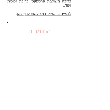
כריכה משולבת פרספקס, כריכת זכוכית
ועוד..
לצפייה בדוגמאות מצולמות לחץ כאן
.
החומרים
גלריית כריכות וחומרים
סטנדרטיים
(קישור חיצוני)
גלריית כריכות מיוחדות
וחומרים מיוחדים
(קישור